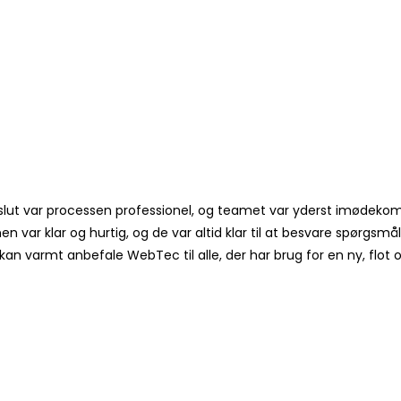
l slut var processen professionel, og teamet var yderst imødek
r klar og hurtig, og de var altid klar til at besvare spørgsmål e
kan varmt anbefale WebTec til alle, der har brug for en ny, flot